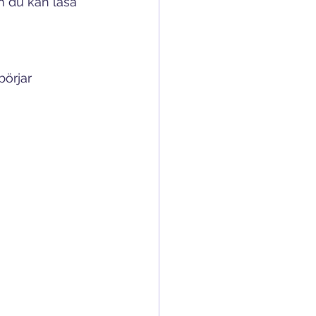
m du kan läsa 
börjar 