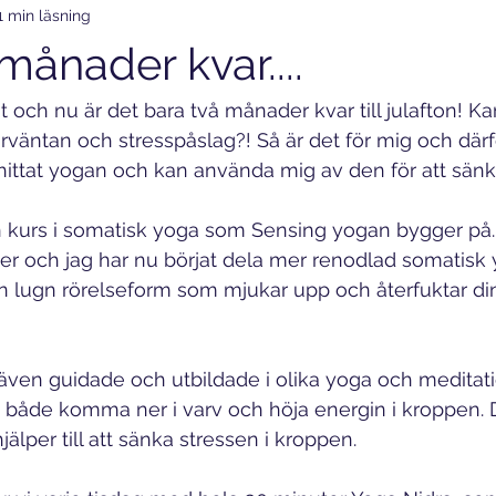
1 min läsning
sorg
poddtips
månader kvar....
t och nu är det bara två månader kvar till julafton! K
rväntan och stresspåslag?! Så är det för mig och därfö
 hittat yogan och kan använda mig av den för att sänk
en kurs i somatisk yoga som Sensing yogan bygger på
er och jag har nu börjat dela mer renodlad somatisk 
en lugn rörelseform som mjukar upp och återfuktar di
 även guidade och utbildade i olika yoga och meditat
t både komma ner i varv och höja energin i kroppen. 
lper till att sänka stressen i kroppen. 