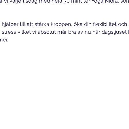
tar vi varje tisdag med hela 30 minuter Yoga Nidra, so
älper till att stärka kroppen, öka din flexibilitet och 
tress vilket vi absolut mår bra av nu när dagsljuset 
mer.