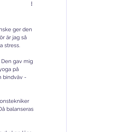
anske ger den 
r är jag så 
a stress.
. Den gav mig 
yoga på 
n bindväv - 
ionstekniker 
Då balanseras 