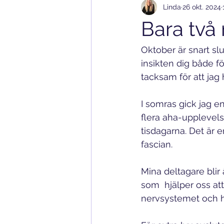
Linda
26 okt. 2024
intention
sensing yin yoga
Bara två 
Oktober är snart slu
insikten dig både fö
tacksam för att jag
I somras gick jag 
flera aha-upplevels
tisdagarna. Det är 
fascian. 
Mina deltagare blir
som  hjälper oss at
nervsystemet och hjä