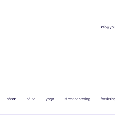
info@yo
sömn
hälsa
yoga
stresshantering
forsknin