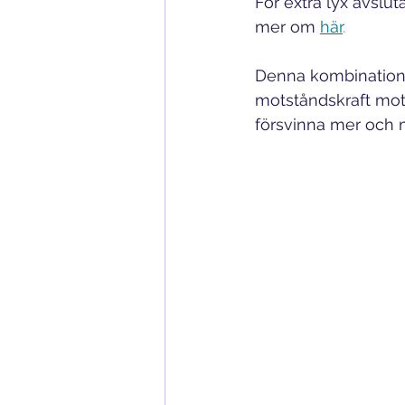
För extra lyx avslu
mer om
här
. 
Denna kombination hj
motståndskraft mot s
försvinna mer och 