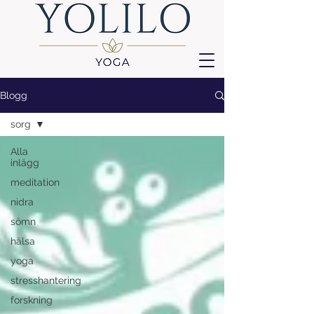
Blogg
sorg
Alla
inlägg
meditation
nidra
sömn
hälsa
yoga
stresshantering
forskning