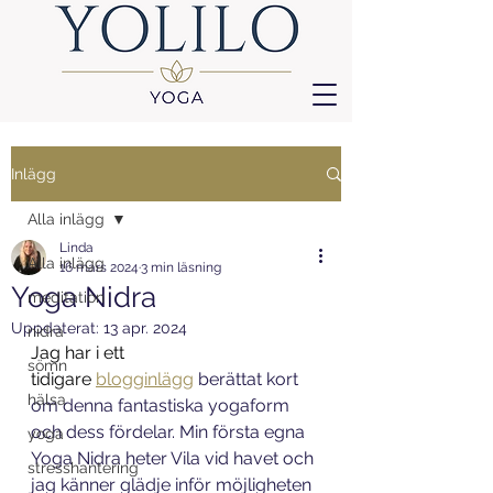
Inlägg
Alla inlägg
Linda
Alla inlägg
16 mars 2024
3 min läsning
Yoga Nidra
meditation
Uppdaterat:
13 apr. 2024
nidra
Jag har i ett 
sömn
tidigare
blogginlägg
 berättat kort 
hälsa
om denna fantastiska yogaform 
och dess fördelar. Min första egna 
yoga
Yoga Nidra heter Vila vid havet och 
stresshantering
jag känner glädje inför möjligheten 