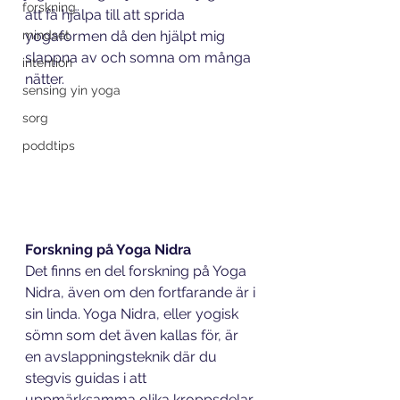
forskning
att få hjälpa till att sprida 
mindset
yogaformen då den hjälpt mig 
slappna av och somna om många 
intention
nätter.
sensing yin yoga
sorg
poddtips
Forskning på Yoga Nidra
Det finns en del forskning på Yoga 
Nidra, även om den fortfarande är i 
sin linda. Yoga Nidra, eller yogisk 
sömn som det även kallas för, är 
en avslappningsteknik där du 
stegvis guidas i att 
uppmärksamma olika kroppsdelar 