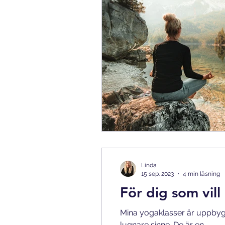
Linda
15 sep. 2023
4 min läsning
För dig som vil
Mina yogaklasser är uppbyg
lugnare sinne. De är en...