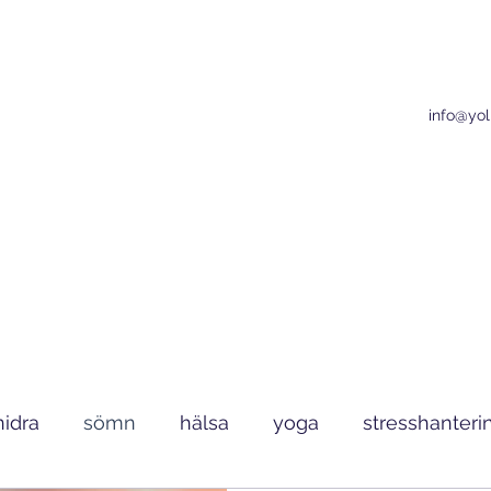
info@yo
nidra
sömn
hälsa
yoga
stresshanteri