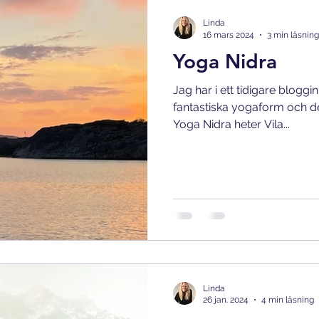
sensing yin yoga
sorg
poddtips
Linda
16 mars 2024
3 min läsning
Yoga Nidra
Jag har i ett tidigare blogg
fantastiska yogaform och de
Yoga Nidra heter Vila...
Linda
26 jan. 2024
4 min läsning